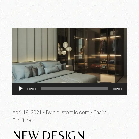
Audio
00:00
00:00
Player
April 19, 2021
By ajcustomllc.com
Chairs
Furniture
NEW DESIGN