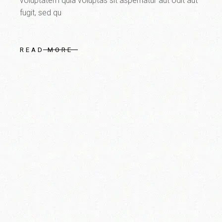
voluptatem quia voluptas sit aspernatur aut odit aut
fugit, sed qu
READ MORE