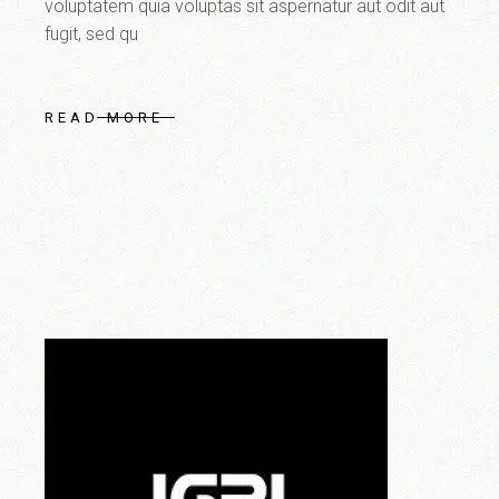
voluptatem quia voluptas sit aspernatur aut odit aut
fugit, sed qu
READ MORE