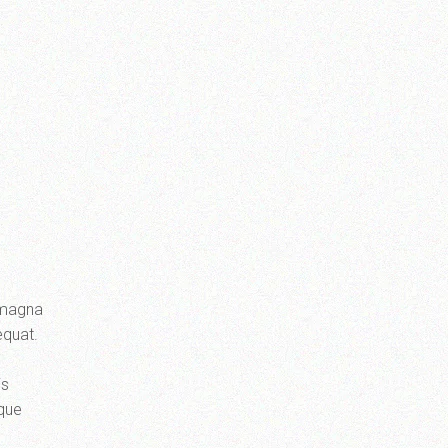
e magna
equat.
is
que