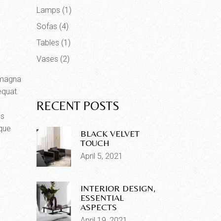
Lamps
(1)
Sofas
(4)
Tables
(1)
Vases
(2)
e magna
equat.
RECENT POSTS
is
que
BLACK VELVET
TOUCH
April 5, 2021
INTERIOR DESIGN,
ESSENTIAL
ASPECTS
April 19, 2021