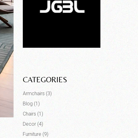
CATEGORIES
Armchairs
(3)
Blog
(1)
Chairs
(1)
Decor
(4)
Furniture
(9)