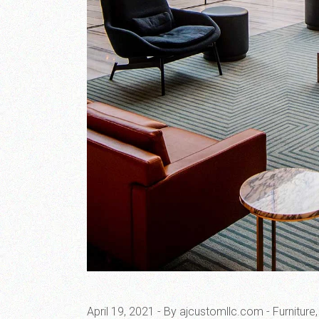
April 19, 2021
By ajcustomllc.com
Furniture