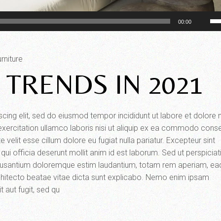
Us
00:00
Up
Ar
ke
rniture
to
TRENDS IN 2021
inc
or
de
scing elit, sed do eiusmod tempor incididunt ut labore et dolor
vo
exercitation ullamco laboris nisi ut aliquip ex ea commodo cons
e velit esse cillum dolore eu fugiat nulla pariatur. Excepteur sint
qui officia deserunt mollit anim id est laborum. Sed ut perspiciat
ccusantium doloremque estim laudantium, totam rem aperiam, ea
 architecto beatae vitae dicta sunt explicabo. Nemo enim ipsam
 aut fugit, sed qu