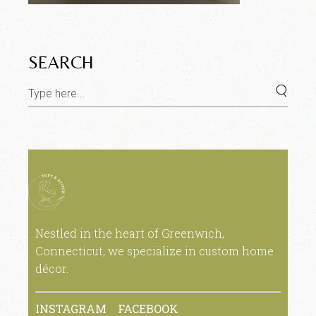
SEARCH
Nestled in the heart of Greenwich,
Connecticut, we specialize in custom home
décor.
INSTAGRAM
FACEBOOK