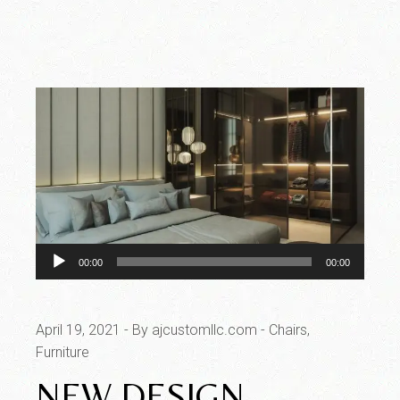
Audio
00:00
00:00
Player
April 19, 2021
By ajcustomllc.com
Chairs
Furniture
NEW DESIGN