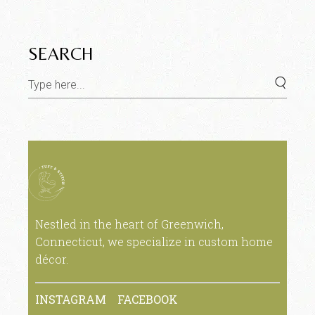
SEARCH
Nestled in the heart of Greenwich,
Connecticut, we specialize in custom home
décor.
INSTAGRAM
FACEBOOK