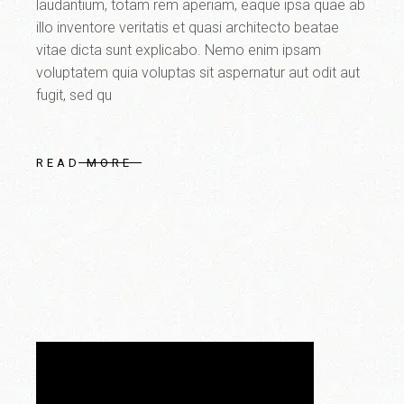
laudantium, totam rem aperiam, eaque ipsa quae ab
illo inventore veritatis et quasi architecto beatae
vitae dicta sunt explicabo. Nemo enim ipsam
voluptatem quia voluptas sit aspernatur aut odit aut
fugit, sed qu
READ MORE