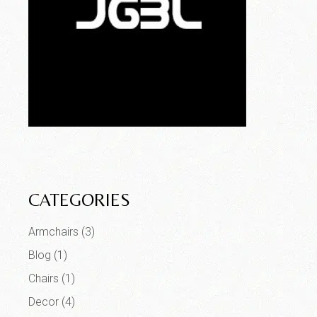
CATEGORIES
Armchairs
(3)
Blog
(1)
Chairs
(1)
Decor
(4)